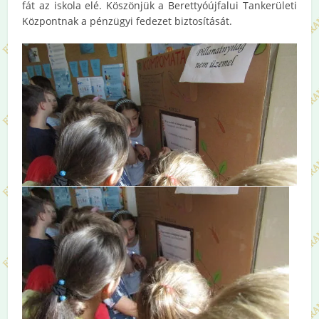
fát az iskola elé. Köszönjük a Berettyóújfalui Tankerületi
Központnak a pénzügyi fedezet biztosítását.