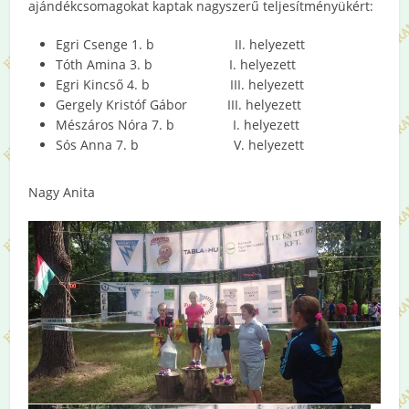
ajándékcsomagokat kaptak nagyszerű teljesítményükért:
Egri Csenge 1. b II. helyezett
Tóth Amina 3. b I. helyezett
Egri Kincső 4. b III. helyezett
Gergely Kristóf Gábor III. helyezett
Mészáros Nóra 7. b I. helyezett
Sós Anna 7. b V. helyezett
Nagy Anita