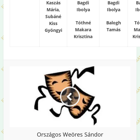
Kaszás
Bagdi
Bagdi
B
Mária,
Ibolya
Ibolya
Ib
Subáné
Tóthné
Balogh
Tó
Kiss
Makara
Tamás
Ma
Gyöngyi
Krisztina
Kri
Országos Weöres Sándor