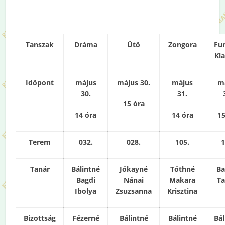
Tanszak
Dráma
Ütő
Zongora
Fur
Kla
Időpont
május
május 30.
május
m
30.
31.
15 óra
14 óra
14 óra
15
Terem
032.
028.
105.
1
Tanár
Bálintné
Jókayné
Tóthné
Ba
Bagdi
Nánai
Makara
T
Ibolya
Zsuzsanna
Krisztina
Bizottság
Fézerné
Bálintné
Bálintné
Bál