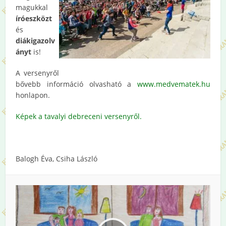
magukkal
íróeszközt
és
diákigazolv
ányt
is!
A versenyről
bővebb információ olvasható a
www.medvematek.hu
honlapon.
Képek a tavalyi debreceni versenyről.
Balogh Éva, Csiha László