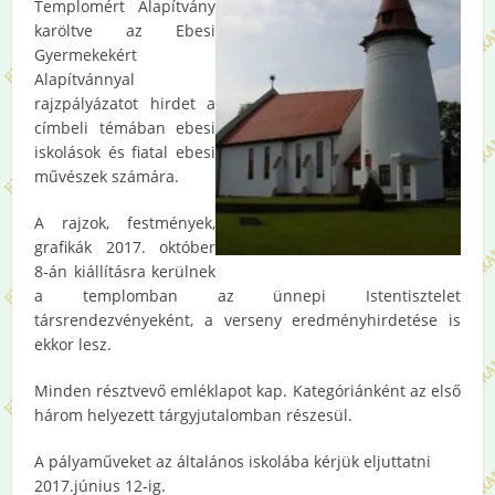
Templomért Alapítvány
karöltve az Ebesi
Gyermekekért
Alapítvánnyal
rajzpályázatot hirdet a
címbeli témában ebesi
iskolások és fiatal ebesi
művészek számára.
A rajzok, festmények,
grafikák 2017. október
8-án kiállításra kerülnek
a templomban az ünnepi Istentisztelet
társrendezvényeként, a verseny eredményhirdetése is
ekkor lesz.
Minden résztvevő emléklapot kap. Kategóriánként az első
három helyezett tárgyjutalomban részesül.
A pályaműveket az általános iskolába kérjük eljuttatni
2017.június 12-ig.