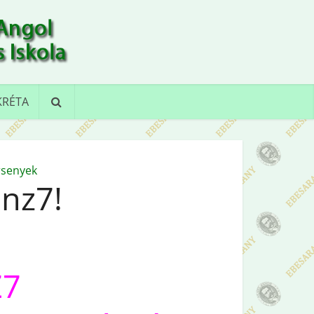
KRÉTA
rsenyek
énz7!
Z7