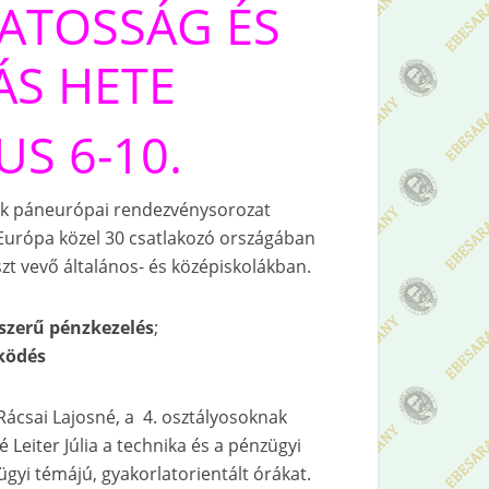
ATOSSÁG ÉS
S HETE
US 6-10.
k páneurópai rendezvénysorozat
Európa közel 30 csatlakozó országában
t vevő általános- és középiskolákban.
szerű pénzkezelés
;
űködés
Rácsai Lajosné, a 4. osztályosoknak
 Leiter Júlia a technika és a pénzügyi
ügyi témájú, gyakorlatorientált órákat.