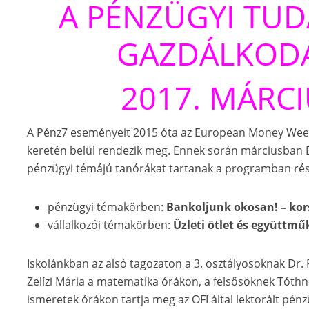
A PÉNZÜGYI TUD
GAZDÁLKODÁ
2017. MÁRCI
A Pénz7 eseményeit 2015 óta az European Money Wee
keretén belül rendezik meg. Ennek során márciusban 
pénzügyi témájú tanórákat tartanak a programban rész
pénzügyi témakörben:
Bankoljunk okosan! – kor
vállalkozói témakörben:
Üzleti ötlet és együttm
Iskolánkban az alsó tagozaton a 3. osztályosoknak Dr. 
Zelízi Mária a matematika órákon, a felsősöknek Tóthné
ismeretek órákon tartja meg az OFI által lektorált pénz