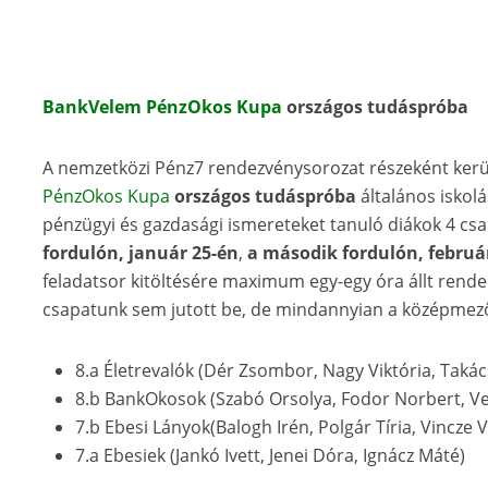
BankVelem PénzOkos Kupa
országos tudáspróba
A nemzetközi Pénz7 rendezvénysorozat részeként ker
PénzOkos Kupa
országos tudáspróba
általános iskolá
pénzügyi és gazdasági ismereteket tanuló diákok 4 csa
fordulón, január 25-én
,
a második fordulón, februá
feladatsor kitöltésére maximum egy-egy óra állt rendel
csapatunk sem jutott be, de mindannyian a középmezőn
8.a Életrevalók (Dér Zsombor, Nagy Viktória, Taká
8.b BankOkosok (Szabó Orsolya, Fodor Norbert, Ven
7.b Ebesi Lányok(Balogh Irén, Polgár Tíria, Vincze 
7.a Ebesiek (Jankó Ivett, Jenei Dóra, Ignácz Máté)