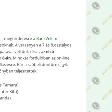
ült meghirdetésre a
BankVelem
soknak. A versenyen a 7.és 8.osztályos
patával vettünk részt, az
első
r 8-án
. Mindkét fordulóban az on-line
kezésre. Bár a szóbeli döntőre egyik
yben teljesítettek.
cs Tamara)
ter Kitti)
Vanda)