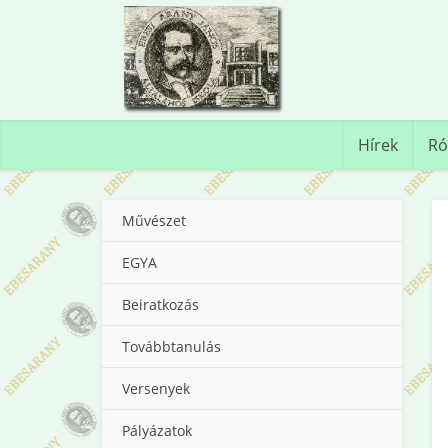
Hírek
Ró
Művészet
EGYA
Beiratkozás
Továbbtanulás
Versenyek
Pályázatok