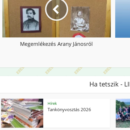
Megemlékezés Arany Jánosról
Ha tetszik - L
Hírek
Tankönyvosztás 2026