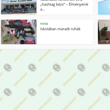
„hashtag bézs” – Élményeink
a...
Hírek
Iskolában maradt ruhák