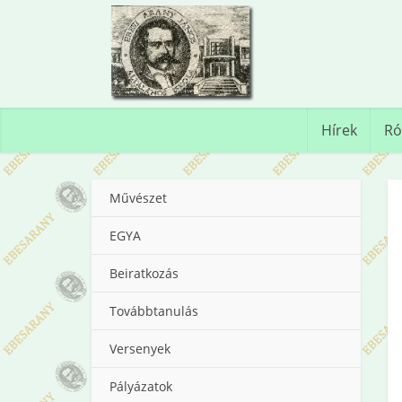
Hírek
Ró
Művészet
EGYA
Beiratkozás
Továbbtanulás
Versenyek
Pályázatok