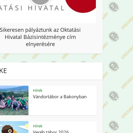
Sikeresen pályáztunk az Oktatási
Hivatal Bázisintézménye cím
elnyerésére
IKE
Hírek
Vándortábor a Bakonyban
Hírek
Veréb tábor 2026.