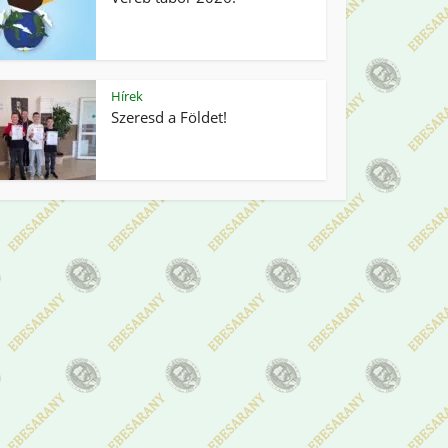
Hírek
Szeresd a Földet!