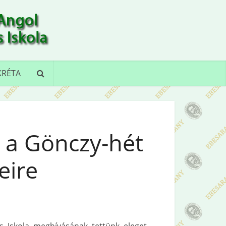
KRÉTA
 a Gönczy-hét
eire