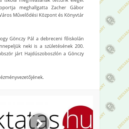
s Iskola meghívásának tettünk eleget
oportja meghallgatta Zacher Gábor
 Város Művelődési Központ és Könyvtár
ogy Gönczy Pál a debreceni főiskolán
nnepeljük neki is a születésének 200.
bbször járt Hajdúszoboszlón a Gönczy
ntézményvezetőjének.