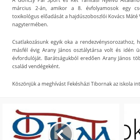
A Gönczy Pál Sport és Két Tanítási Nyelvű Általáno
március 2-án, amikor a 8. évfolyamosok egy cs
toxikológus előadását a hajdúszoboszlói Kovács Máté
nagytermében.
Csatlakozásunk egyik oka a rendezvénysorozathoz, h
másfél évig Arany János osztálytársa volt és idén ü
évfordulóját. Barátságukból eredően Arany János tö
család vendégeként.
Köszönjük a meghívást Fekésházi Tibornak az iskola i