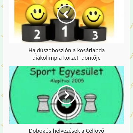
Hajdúszoboszlón a kosárlabda
diákolimpia körzeti döntője
Dobogós helyezések a Céllövő