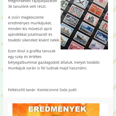
meghirdetett rajzpályázaton
36 tanulónk vett részt.
A zsűri megköszönte
eredményes munkájukat,
minden kis művészt apró
ajándékkal jutalmazott és
további sikereket kívánt nekik.
Ezen kívül a grafika tanszak
egy szép és értékes
bélyegalbummal gazdagodott általuk, melyet további
munkájuk során is fel tudnak majd használni.
Felkészítő tanár: Komócsinné Soós Judit