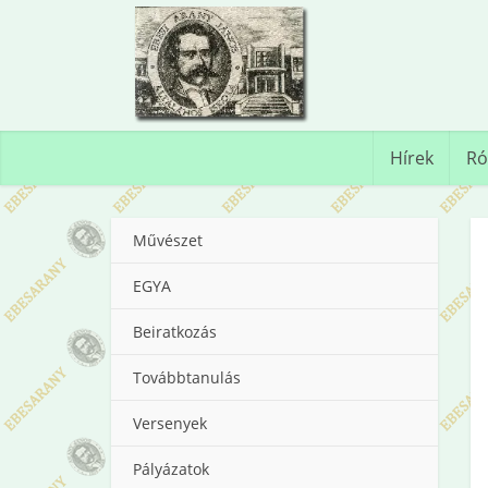
Hírek
Ró
Művészet
EGYA
Beiratkozás
Továbbtanulás
Versenyek
Pályázatok