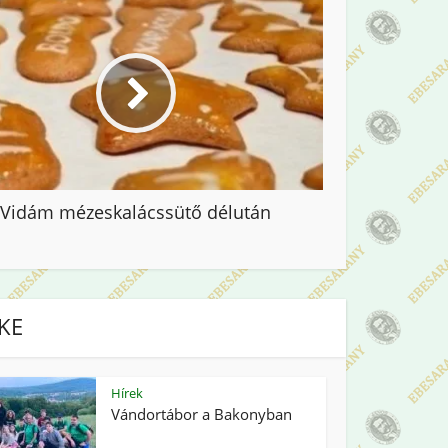
Vidám mézeskalácssütő délután
IKE
Hírek
Vándortábor a Bakonyban