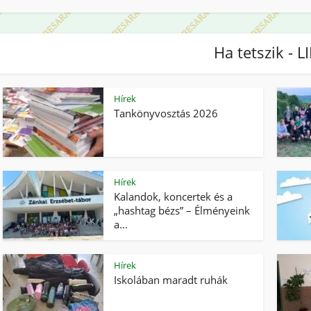
Ha tetszik - L
Hírek
Tankönyvosztás 2026
Hírek
Kalandok, koncertek és a
„hashtag bézs” – Élményeink
a...
Hírek
Iskolában maradt ruhák