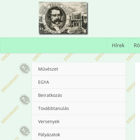
Hírek
Ró
Művészet
EGYA
Beiratkozás
Továbbtanulás
Versenyek
Pályázatok