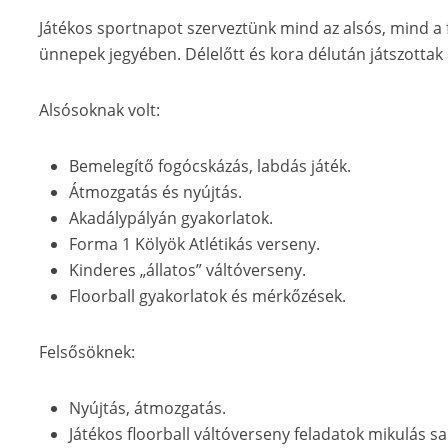
Játékos sportnapot szerveztünk mind az alsós, mind a
ünnepek jegyében. Délelőtt és kora délután játszottak 
Alsósoknak volt:
Bemelegítő fogócskázás, labdás játék.
Átmozgatás és nyújtás.
Akadálypályán gyakorlatok.
Forma 1 Kölyök Atlétikás verseny.
Kinderes „állatos” váltóverseny.
Floorball gyakorlatok és mérkőzések.
Felsősöknek:
Nyújtás, átmozgatás.
Játékos floorball váltóverseny feladatok mikulás sa