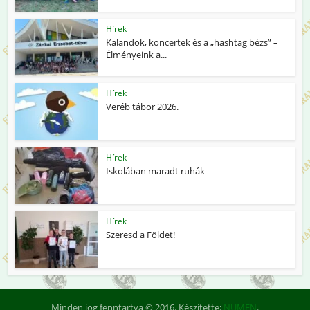
Hírek
Kalandok, koncertek és a „hashtag bézs” –
Élményeink a...
Hírek
Veréb tábor 2026.
Hírek
Iskolában maradt ruhák
Hírek
Szeresd a Földet!
Minden jog fenntartva © 2016. Készítette:
NUMEN
.