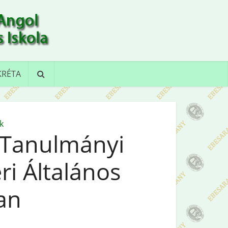
KRÉTA
k
 Tanulmányi
éri Általános
an