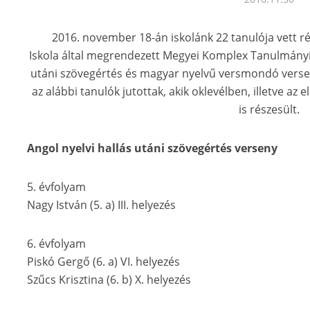
2016. november 18-án iskolánk 22 tanulója vett rés
Iskola által megrendezett Megyei Komplex Tanulmányi 
utáni szövegértés és magyar nyelvű versmondó verse
az alábbi tanulók jutottak, akik oklevélben, illetve a
is részesült.
Angol nyelvi hallás utáni szövegértés verseny
5. évfolyam
Nagy István (5. a) III. helyezés
6. évfolyam
Piskó Gergő (6. a) VI. helyezés
Szűcs Krisztina (6. b) X. helyezés