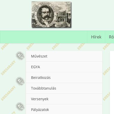
Hírek
Ró
Művészet
EGYA
Beiratkozás
Továbbtanulás
Versenyek
Pályázatok