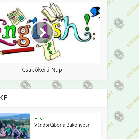
Csapókerti Nap
IKE
Hírek
Vándortábor a Bakonyban