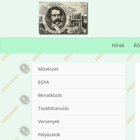
Hírek
Ró
Művészet
EGYA
Beiratkozás
Továbbtanulás
Versenyek
Pályázatok