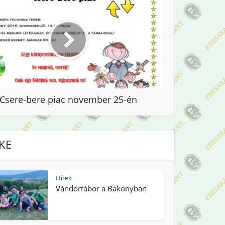
Csere-bere piac november 25-én
IKE
Hírek
Vándortábor a Bakonyban