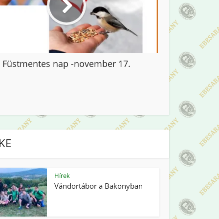
Füstmentes nap -november 17.
IKE
Hírek
Vándortábor a Bakonyban