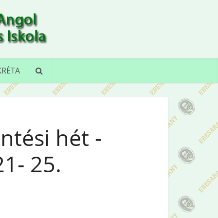
KRÉTA
tési hét -
1- 25.