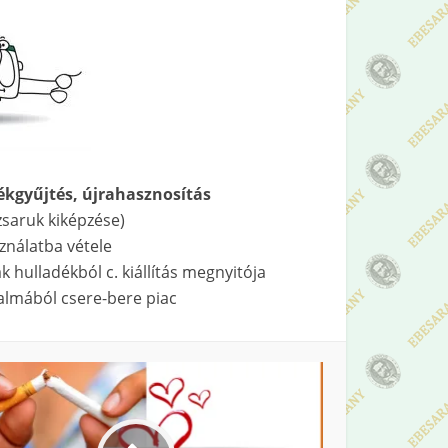
ékgyűjtés, újrahasznosítás
uk kiképzése)
ználatba vétele
ól c. kiállítás megnyitója
ól csere-bere piac