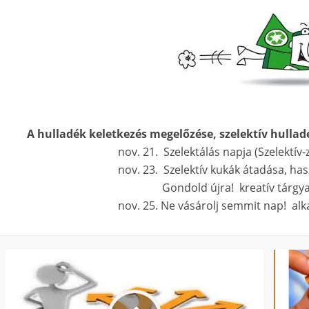
A hulladék keletkezés megelőzése, szelektív hullad
nov. 21. Szelektálás napja (Szelektív-zsar
nov. 23. Szelektív kukák átadása, has
Gondold újra! kreatív tárgyak hulladékb
nov. 25. Ne vásárolj semmit nap! alkalmáb