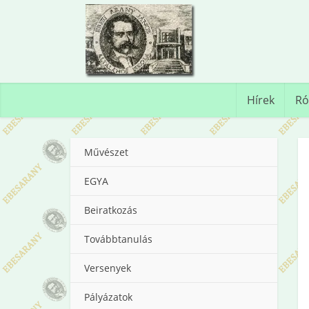
Hírek
Ró
Művészet
EGYA
Beiratkozás
Továbbtanulás
Versenyek
Pályázatok